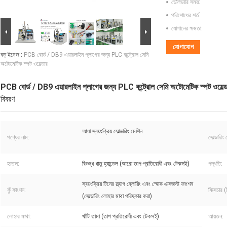
ডেলিভারি সময়:
পরিশোধের শর্ত:
যোগানের ক্ষমতা:
যোগাযোগ
বড় ইমেজ :
PCB বোর্ড / DB9 এয়ারলাইন প্লাগের জন্য PLC কন্ট্রোল সেমি
অটোমেটিক স্পট ওয়েল্ডার
PCB বোর্ড / DB9 এয়ারলাইন প্লাগের জন্য PLC কন্ট্রোল সেমি অটোমেটিক স্পট ওয়েল্ড
বিবরণ
আধা স্বয়ংক্রিয় সোল্ডারিং মেশিন
পণ্যের নাম:
সোল্ডারিং 
হাতল:
বিশুদ্ধ ধাতু হ্যান্ডেল (আরো তাপ-প্রতিরোধী এবং টেকসই)
পদ্ধতি:
স্বয়ংক্রিয় টিনের স্ল্যাগ ব্লোয়িং এবং স্মোক এক্সজস্ট ফাংশন
ফুঁ ফাংশন:
ফিক্সচার (
(সোল্ডারিং লোহার মাথা পরিষ্কার করা)
লোহার মাথা:
খাঁটি তামা (তাপ প্রতিরোধী এবং টেকসই)
আয়তন: