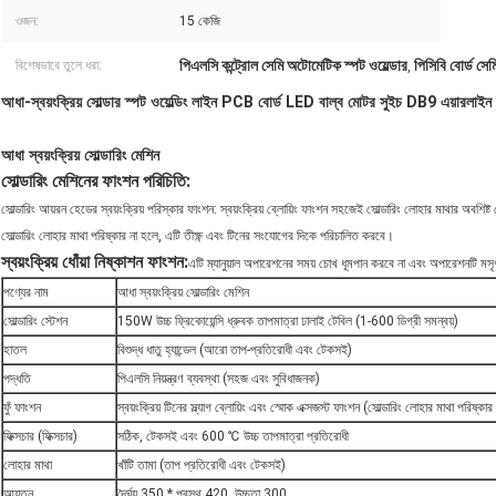
ওজন:
15 কেজি
পিএলসি কন্ট্রোল সেমি অটোমেটিক স্পট ওয়েল্ডার
পিসিবি বোর্ড সেম
বিশেষভাবে তুলে ধরা:
,
আধা-স্বয়ংক্রিয় সোল্ডার স্পট ওয়েল্ডিং লাইন PCB বোর্ড LED বাল্ব মোটর সুইচ DB9 এয়ারলাইন 
আধা স্বয়ংক্রিয় সোল্ডারিং মেশিন
সোল্ডারিং মেশিনের ফাংশন পরিচিতি:
সোল্ডারিং আয়রন হেডের স্বয়ংক্রিয় পরিস্কার ফাংশন: স্বয়ংক্রিয় ব্লোয়িং ফাংশন সহজেই সোল্ডারিং লোহার মাথার অবশিষ
সোল্ডারিং লোহার মাথা পরিষ্কার না হলে, এটি তীক্ষ্ণ এবং টিনের সংযোগের দিকে পরিচালিত করবে।
স্বয়ংক্রিয় ধোঁয়া নিষ্কাশন ফাংশন:
এটি ম্যানুয়াল অপারেশনের সময় চোখ ধূমপান করবে না এবং অপারেশনটি মসৃ
পণ্যের নাম
আধা স্বয়ংক্রিয় সোল্ডারিং মেশিন
সোল্ডারিং স্টেশন
150W উচ্চ ফ্রিকোয়েন্সি ধ্রুবক তাপমাত্রা ঢালাই টেবিল (1-600 ডিগ্রী সমন্বয়)
হাতল
বিশুদ্ধ ধাতু হ্যান্ডেল (আরো তাপ-প্রতিরোধী এবং টেকসই)
পদ্ধতি
পিএলসি নিয়ন্ত্রণ ব্যবস্থা (সহজ এবং সুবিধাজনক)
ফুঁ ফাংশন
স্বয়ংক্রিয় টিনের স্ল্যাগ ব্লোয়িং এবং স্মোক এক্সজস্ট ফাংশন (সোল্ডারিং লোহার মাথা পরিষ্কার
ফিক্সচার (ফিক্সচার)
সঠিক, টেকসই এবং 600 ℃ উচ্চ তাপমাত্রা প্রতিরোধী
লোহার মাথা
খাঁটি তামা (তাপ প্রতিরোধী এবং টেকসই)
আয়তন
দৈর্ঘ্য 350 * প্রস্থ 420, উচ্চতা 300