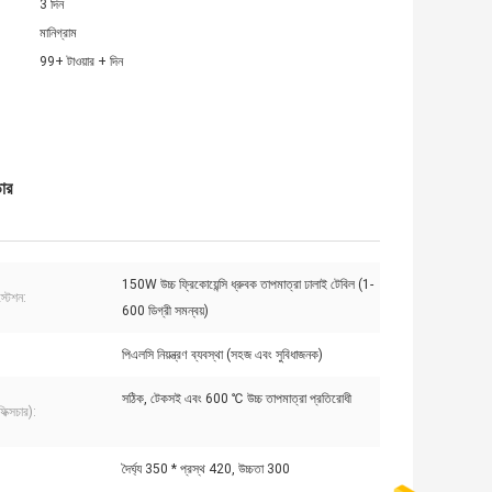
3 দিন
মানিগ্রাম
99+ টাওয়ার + দিন
ার
150W উচ্চ ফ্রিকোয়েন্সি ধ্রুবক তাপমাত্রা ঢালাই টেবিল (1-
স্টেশন:
600 ডিগ্রী সমন্বয়)
পিএলসি নিয়ন্ত্রণ ব্যবস্থা (সহজ এবং সুবিধাজনক)
সঠিক, টেকসই এবং 600 ℃ উচ্চ তাপমাত্রা প্রতিরোধী
ফিক্সচার):
দৈর্ঘ্য 350 * প্রস্থ 420, উচ্চতা 300