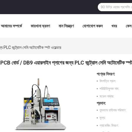
আমাদের সম্পর্কে
কারখানা ভ্রমণ
মান নিয়ন্ত্রণ
যোগাযোগ করুন
খবর
কেস
 PLC কন্ট্রোল সেমি অটোমেটিক স্পট ওয়েল্ডার
PCB বোর্ড / DB9 এয়ারলাইন প্লাগের জন্য PLC কন্ট্রোল সেমি অটোমেটিক স্পট ও
পণ্যের বিবরণ:
উৎপত্তি স্থল:
পরিচিতিমুলক নাম:
মডেল নম্বার:
প্রদান:
ন্যূনতম চাহিদার পরিমাণ:
মূল্য:
প্যাকেজিং বিবরণ: