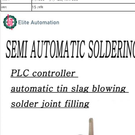
ওজন
15 কেজি