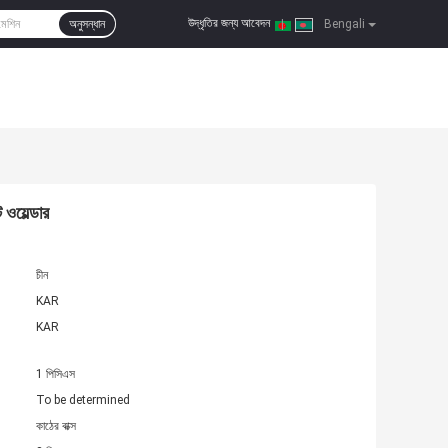
উদ্ধৃতির জন্য আবেদন
অনুসন্ধান
|
Bengali
য়েল্ডার
চীন
KAR
KAR
1 পিসিএস
To be determined
কাঠের বাক্স