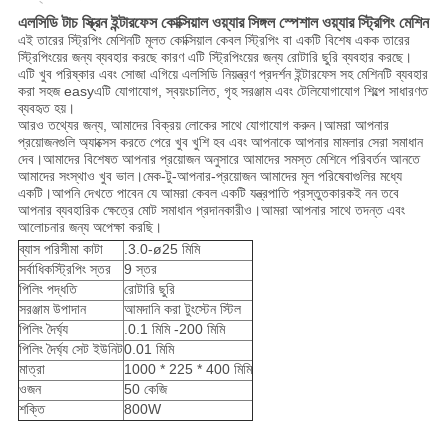
POLICY
এলসিডি টাচ স্ক্রিন ইন্টারফেস কোক্সিয়াল ওয়্যার সিঙ্গল স্পেশাল ওয়্যার স্ট্রিপিং মেশিন
এই তারের স্ট্রিপিং মেশিনটি মূলত কোক্সিয়াল কেবল স্ট্রিপিং বা একটি বিশেষ একক তারের
স্ট্রিপিংয়ের জন্য ব্যবহার করছে কারণ এটি স্ট্রিপিংয়ের জন্য রোটারি ছুরি ব্যবহার করছে।
এটি খুব পরিষ্কার এবং সোজা এগিয়ে এলসিডি নিয়ন্ত্রণ প্রদর্শন ইন্টারফেস সহ মেশিনটি ব্যবহার
করা সহজ easyএটি যোগাযোগ, স্বয়ংচালিত, গৃহ সরঞ্জাম এবং টেলিযোগাযোগ শিল্পে সাধারণত
ব্যবহৃত হয়।
আরও তথ্যের জন্য, আমাদের বিক্রয় লোকের সাথে যোগাযোগ করুন।আমরা আপনার
প্রয়োজনগুলি অ্যাক্সেস করতে পেরে খুব খুশি হব এবং আপনাকে আপনার মামলার সেরা সমাধান
দেব।আমাদের বিশেষত আপনার প্রয়োজন অনুসারে আমাদের সমস্ত মেশিনে পরিবর্তন আনতে
আমাদের সংস্থাও খুব ভাল।মেক-টু-আপনার-প্রয়োজন আমাদের মূল পরিষেবাগুলির মধ্যে
একটি।আপনি দেখতে পাবেন যে আমরা কেবল একটি যন্ত্রপাতি প্রস্তুতকারকই নন তবে
আপনার ব্যবহারিক ক্ষেত্রে মোট সমাধান প্রদানকারীও।আমরা আপনার সাথে তদন্ত এবং
আলোচনার জন্য অপেক্ষা করছি।
ব্যাস পরিসীমা কাটা
.3.0-ø25 মিমি
সর্বাধিকস্ট্রিপিং স্তর
9 স্তর
পিলিং পদ্ধতি
রোটারি ছুরি
সরঞ্জাম উপাদান
আমদানি করা টুংস্টেন স্টিল
পিলিং দৈর্ঘ্য
.0.1 মিমি -200 মিমি
পিলিং দৈর্ঘ্য সেট ইউনিট
0.01 মিমি
মাত্রা
1000 * 225 * 400 মিমি
ওজন
50 কেজি
শক্তি
800W