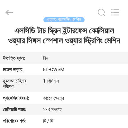
Shenzhen
Elite
Automation
Industrial
Ltd..
ওয়্যার প্রসেসিং মেশিন
All
Rights
Reserved.
এলসিডি টাচ স্ক্রিন ইন্টারফেস কোক্সিয়াল
বাড়ি
ওয়্যার সিঙ্গল স্পেশাল ওয়্যার স্ট্রিপিং মেশিন
পণ্য
উৎপত্তি স্থল:
চীন
আমাদের
মডেল নম্বার:
EL-CWSM
সম্পর্কে
ন্যূনতম চাহিদার
1 পিসিএস
পরিমাণ:
কারখানা
প্যাকেজিং বিবরণ:
কাঠের ক্ষেত্রে
ভ্রমণ
ডেলিভারি সময়:
2-3 সপ্তাহ
পরিশোধের শর্ত:
টি / টি
মান