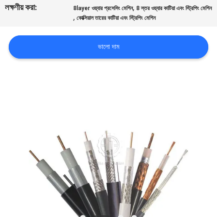
লক্ষণীয় করা:
,
নিয়ন্ত্রণ
8layer ওয়্যার প্রসেসিং মেশিন
8 স্তর ওয়্যার কাটিয়া এবং স্ট্রিপিং মেশিন
,
কোক্সিয়াল তারের কাটিয়া এবং স্ট্রিপিং মেশিন
যোগাযোগ
ভালো দাম
করুন
খবর
কেস
সাইট
ম্যাপ
PRIVACY