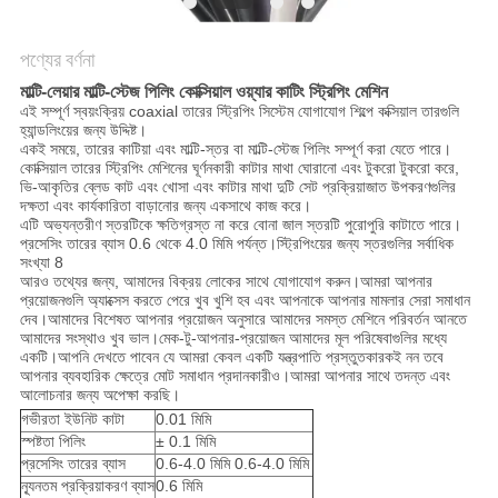
POLICY
পণ্যের বর্ণনা
মাল্টি-লেয়ার মাল্টি-স্টেজ পিলিং কোক্সিয়াল ওয়্যার কাটিং স্ট্রিপিং মেশিন
এই সম্পূর্ণ স্বয়ংক্রিয় coaxial তারের স্ট্রিপিং সিস্টেম যোগাযোগ শিল্পে কক্সিয়াল তারগুলি
হ্যান্ডলিংয়ের জন্য উদ্দিষ্ট।
একই সময়ে, তারের কাটিয়া এবং মাল্টি-স্তর বা মাল্টি-স্টেজ পিলিং সম্পূর্ণ করা যেতে পারে।
কোক্সিয়াল তারের স্ট্রিপিং মেশিনের ঘূর্ণনকারী কাটার মাথা ঘোরানো এবং টুকরো টুকরো করে,
ভি-আকৃতির ব্লেড কাট এবং খোসা এবং কাটার মাথা দুটি সেট প্রক্রিয়াজাত উপকরণগুলির
দক্ষতা এবং কার্যকারিতা বাড়ানোর জন্য একসাথে কাজ করে।
এটি অভ্যন্তরীণ স্তরটিকে ক্ষতিগ্রস্ত না করে বোনা জাল স্তরটি পুরোপুরি কাটাতে পারে।
প্রসেসিং তারের ব্যাস 0.6 থেকে 4.0 মিমি পর্যন্ত।স্ট্রিপিংয়ের জন্য স্তরগুলির সর্বাধিক
সংখ্যা 8
আরও তথ্যের জন্য, আমাদের বিক্রয় লোকের সাথে যোগাযোগ করুন।আমরা আপনার
প্রয়োজনগুলি অ্যাক্সেস করতে পেরে খুব খুশি হব এবং আপনাকে আপনার মামলার সেরা সমাধান
দেব।আমাদের বিশেষত আপনার প্রয়োজন অনুসারে আমাদের সমস্ত মেশিনে পরিবর্তন আনতে
আমাদের সংস্থাও খুব ভাল।মেক-টু-আপনার-প্রয়োজন আমাদের মূল পরিষেবাগুলির মধ্যে
একটি।আপনি দেখতে পাবেন যে আমরা কেবল একটি যন্ত্রপাতি প্রস্তুতকারকই নন তবে
আপনার ব্যবহারিক ক্ষেত্রে মোট সমাধান প্রদানকারীও।আমরা আপনার সাথে তদন্ত এবং
আলোচনার জন্য অপেক্ষা করছি।
গভীরতা ইউনিট কাটা
0.01 মিমি
স্পষ্টতা পিলিং
± 0.1 মিমি
প্রসেসিং তারের ব্যাস
0.6-4.0 মিমি 0.6-4.0 মিমি
ন্যূনতম প্রক্রিয়াকরণ ব্যাস
0.6 মিমি