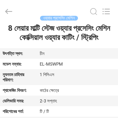
Shenzhen
Elite
Automation
Industrial
Ltd..
ওয়্যার প্রসেসিং মেশিন
All
Rights
Reserved.
8 লেয়ার মাল্টি স্টেজ ওয়্যার প্রসেসিং মেশিন
বাড়ি
কোক্সিয়াল ওয়্যার কাটিং / স্ট্রিপিং
পণ্য
উৎপত্তি স্থল:
চীন
আমাদের
মডেল নম্বার:
EL-MSWPM
সম্পর্কে
ন্যূনতম চাহিদার
1 পিসিএস
পরিমাণ:
কারখানা
প্যাকেজিং বিবরণ:
কাঠের ক্ষেত্রে
ভ্রমণ
ডেলিভারি সময়:
2-3 সপ্তাহ
পরিশোধের শর্ত:
টি / টি
মান