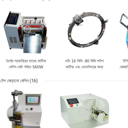
ভালো দাম
ভালো দাম
ভালো 
দৈর্ঘ্যে স্বয়ংক্রিয় তারের কাটিয়া
ওডি 16 মিমি -80 মিমি পাইপ
ইপি
মেশিন মোট শক্তি 560W
কাটিয়া এবং বেভেলিংয়ের জন্য
মোজাব
পোর্টেবল অটোমেটিক ওয়্যার কাটিং
/ ন্য
মেশিন
টেপ মোড়ানো মেশিন
(16)
ভালো দাম
ভালো দাম
ভালো 