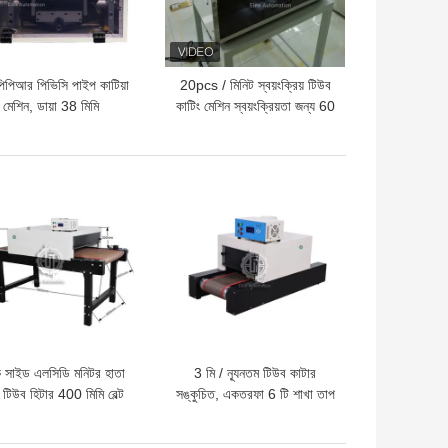
িপিআর পিভিসি পাইপ কাটিয়া
20pcs / মিনিট স্বয়ংক্রিয় টিউব
মেশিন, ডায়া 38 মিমি
কাটিং মেশিন স্বয়ংক্রিয়তা জন্য 60
gেউখেলান টিউব কাটিয়া
মিমি স্ট্রোক
মেশিন
দাম
ভালো দাম
সাইড এলসিডি মনিটর হাতা
3 মি / ন্যূনতম টিউব কাটার
 টিউব হিটার 400 মিমি বেল্ট
সঙ্কুচিত, একতরফা 6 টি শাখা তাপ
প্রস্থ সঙ্কুচিত
সঙ্কুচিত মেশিন