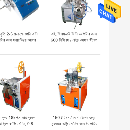
কৃতি 2-6 চেনাশোনাগুলি এসি
এইচডিএমআই ডিসি কর্ডগুলির জন্য
ুলির জন্য স্বয়ংক্রিয় ওয়্যার
600 পিসিএস / এইচ ওয়্যার স্ট্রিপ
উইন্ডিং মেশিন
এবং ক্রিম্প মেশিন
দাম
ভালো দাম
ি ব্লেড 18kHz অতিস্বনক
150 টাইমস / বোনা টেপের জন্য
যাব্রিক কাটিং মেশিন, 0.8
ন্যূনতম আল্ট্রাসোনিক ওয়েবিং কাটিং
িএস ইলাস্টিক ব্যান্ড কাটিং
মেশিন