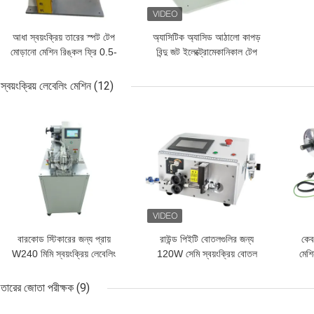
আধা স্বয়ংক্রিয় তারের স্পট টেপ
অ্যাসিটিক অ্যাসিড আঠালো কাপড়
মোড়ানো মেশিন রিঙ্কল ফ্রি 0.5-
বিন্দু জট ইলেক্ট্রোমেকানিকাল টেপ
0.6MPa এয়ার চাপ
মেশিন
স্বয়ংক্রিয় লেবেলিং মেশিন
(12)
ভালো দাম
ভালো দাম
ভালো 
বারকোড স্টিকারের জন্য প্রায়
রাউন্ড পিইটি বোতলগুলির জন্য
কেব
W240 মিমি স্বয়ংক্রিয় লেবেলিং
120W সেমি স্বয়ংক্রিয় বোতল
মেশি
মেশিন মোড়ানো W
লেবেলার ডায়া 25 মিমি -150 মিমি
150
তারের জোতা পরীক্ষক
(9)
ভালো দাম
ভালো দাম
ভালো 