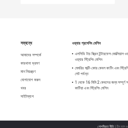
সম্বন্ধে
ওয়্যার প্রসেসিং মেশিন
এলসিডি টাচ স্ক্রিন ইন্টারফেস কোক্সিয়াল ওয
আমাদের সম্পর্কে
ওয়্যার স্ট্রিপিং মেশিন
কারখানা ভ্রমণ
মেমরির মাল্টি-কোর কেবল কাটিং এবং স্ট্র
মান নিয়ন্ত্রণ
সেট পর্যন্ত
যোগাযোগ করুন
1 থেকে 16 মিমি 2 কেবলের জন্য সম্পূর্ণ স্
খবর
কাটিয়া এবং স্ট্রিপিং মেশিন
সাইটম্যাপ
গোপনীয়তা নীতি
| চীন ভাল গু