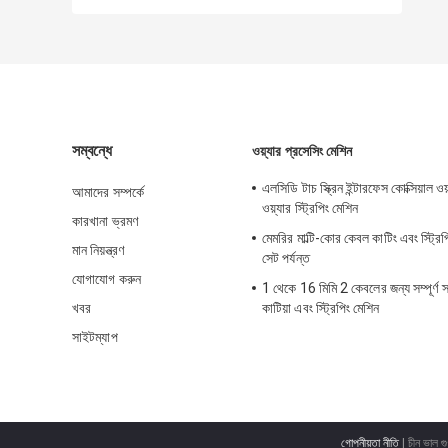
সম্বন্ধে
ওয়্যার প্রসেসিং মেশিন
এলসিডি টাচ স্ক্রিন ইন্টারফেস কোক্সিয়াল ওয
আমাদের সম্পর্কে
ওয়্যার স্ট্রিপিং মেশিন
কারখানা ভ্রমণ
মেমরির মাল্টি-কোর কেবল কাটিং এবং স্ট্র
মান নিয়ন্ত্রণ
সেট পর্যন্ত
যোগাযোগ করুন
1 থেকে 16 মিমি 2 কেবলের জন্য সম্পূর্ণ স্
খবর
কাটিয়া এবং স্ট্রিপিং মেশিন
সাইটম্যাপ
গোপনীয়তা নীতি
| চীন ভাল গু